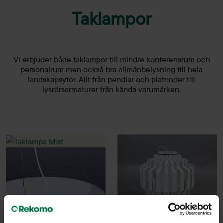
Taklampor
Vi erbjuder både taklampor till mindre konferensrum och
personalrum men också bra allmänbelysning till hela
landskapsytor. Allt från pendlar och plafonder till
lysrörsarmaturer från kända varumärken.