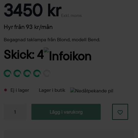
3450 kr
Exkl. moms
Hyr från 93 kr/mån
Begagnad taklampa från Blond, modell Bend.
Skick: 4
Ej i lager
Lager i butik
Taklampa
Lägg i varukorg
Bend
mängd