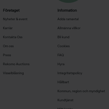
Företaget
Information
Nyheter & event
Adda ramavtal
Karriär
Allmänna villkor
Kontakta Oss
Bli kund
Om oss
Cookies
Press
FAQ
Rekomo Auctions
Hyra
Visselblåsning
Integritetspolicy
Hållbart
Kommun, region och myndighet
Kundtjänst
Mitt konto