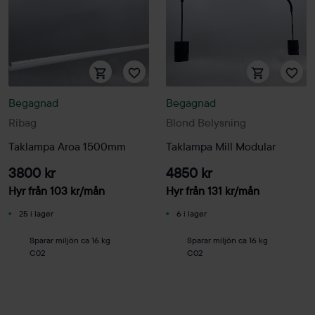
Begagnad
Begagnad
Ribag
Blond Belysning
Taklampa Aroa 1500mm
Taklampa Mill Modular
3800 kr
4850 kr
Hyr från
103
kr
/mån
Hyr från
131
kr
/mån
25 i lager
6 i lager
Sparar miljön ca 16 kg
Sparar miljön ca 16 kg
C02
C02