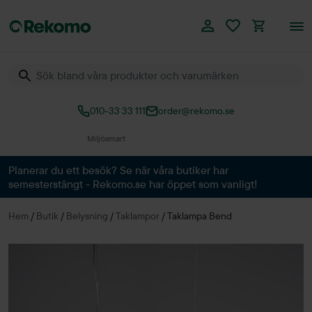
010-33 33 111
order@rekomo.se
Över 60.000 produkter
Planerar du ett besök? Se när våra butiker har
semesterstängt - Rekomo.se har öppet som vanligt!
Hem
/
Butik
/
Belysning
/
Taklampor
/
Taklampa Bend