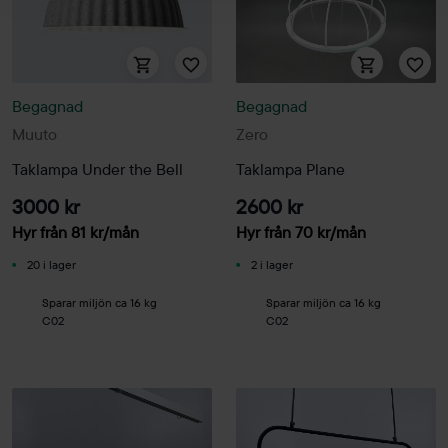
Begagnad
Begagnad
Muuto
Zero
Taklampa Under the Bell
Taklampa Plane
3000 kr
2600 kr
Hyr från
81
kr
/mån
Hyr från
70
kr
/mån
20 i lager
2 i lager
Sparar miljön ca 16 kg
Sparar miljön ca 16 kg
C02
C02