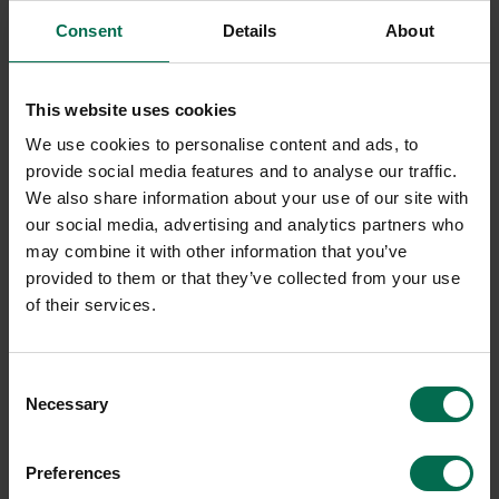
Begagnad
Begagnad
Consent
Details
About
Zero
Fritz Hansen
Taklampa Mist
Taklampa Pallas
This website uses cookies
3800 kr
8650 kr
We use cookies to personalise content and ads, to
Hyr från
103
kr
/mån
Hyr från
234
kr
/mån
provide social media features and to analyse our traffic.
We also share information about your use of our site with
26 i lager
3 i lager
our social media, advertising and analytics partners who
Sparar miljön ca 16 kg
Sparar miljön ca 16 kg
may combine it with other information that you’ve
C02
C02
provided to them or that they’ve collected from your use
of their services.
Consent
Necessary
Selection
Preferences