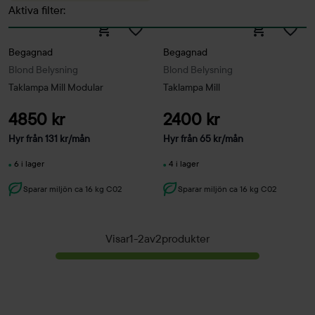
Aktiva filter:
Begagnad
Begagnad
Blond Belysning
Blond Belysning
Taklampa Mill Modular
Taklampa Mill
4850 kr
2400 kr
Hyr från
131
kr
/mån
Hyr från
65
kr
/mån
6 i lager
4 i lager
Sparar miljön ca 16 kg C02
Sparar miljön ca 16 kg C02
Visar
1
-
2
av
2
produkter