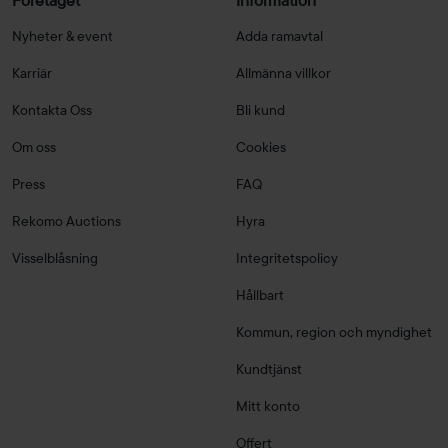
Företaget
Information
Nyheter & event
Adda ramavtal
Karriär
Allmänna villkor
Kontakta Oss
Bli kund
Om oss
Cookies
Press
FAQ
Rekomo Auctions
Hyra
Visselblåsning
Integritetspolicy
Hållbart
Kommun, region och myndighet
Kundtjänst
Mitt konto
Offert