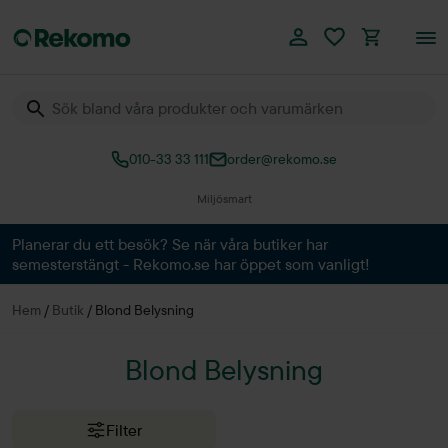
010-33 33 111
order@rekomo.se
Miljösmart
Planerar du ett besök? Se när våra butiker har
semesterstängt - Rekomo.se har öppet som vanligt!
Hem
/
Butik
/
Blond Belysning
Blond Belysning
Filter