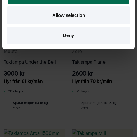
Allow selection
Deny
Begagnad
Begagnad
Muuto
Zero
Taklampa Under the Bell
Taklampa Plane
3000 kr
2600 kr
Hyr från
81
kr
/mån
Hyr från
70
kr
/mån
20 i lager
2 i lager
Sparar miljön ca 16 kg
Sparar miljön ca 16 kg
C02
C02