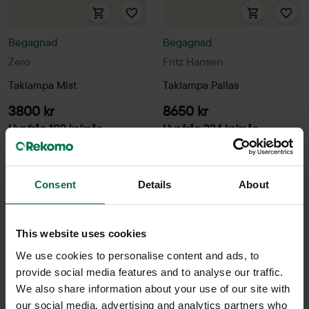
Begagnad
Begagnad
Zero
Fritz Hansen
Taklampa Mist
Taklampa Pallas
3800 kr
8650 kr
Hyr från
103
kr
/mån
Hyr från
234
kr
/mån
26 i lager
3 i lager
Sparar miljön ca 16 kg
Sparar miljön ca 16 kg
Consent
Details
About
C02
C02
This website uses cookies
We use cookies to personalise content and ads, to
provide social media features and to analyse our traffic.
We also share information about your use of our site with
our social media, advertising and analytics partners who