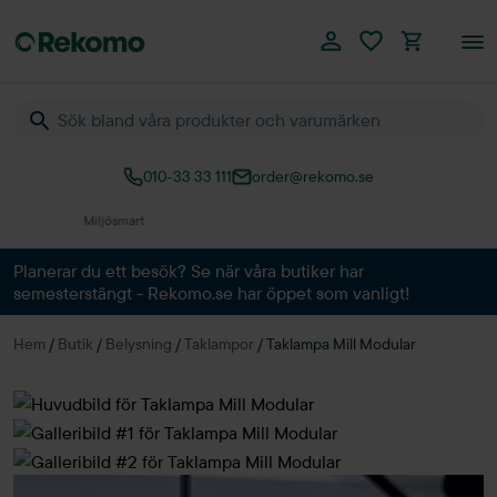
010-33 33 111
order@rekomo.se
Över 60.000 produkter
Planerar du ett besök? Se när våra butiker har
semesterstängt - Rekomo.se har öppet som vanligt!
Hem
/
Butik
/
Belysning
/
Taklampor
/
Taklampa Mill Modular