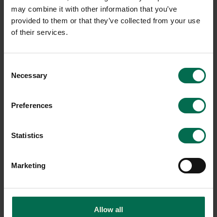
may combine it with other information that you’ve
provided to them or that they’ve collected from your use
of their services.
Begagnad
Begagnad
Tom Dixon
Zero
Consent
Necessary
Selection
Taklampa Beat Stout
Taklampa Hoop Ø625mm
5300 kr
5300 kr
Preferences
Hyr från
143
kr
/mån
Hyr från
143
kr
/mån
5 i lager
1 i lager
Statistics
Sparar miljön ca 16 kg
Sparar miljön ca 16 kg
C02
C02
Marketing
Allow all