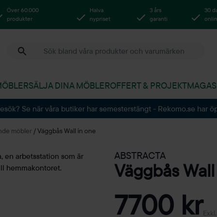
Över 60.000
Halva
3 års
30 d
produkter
nypriset
garanti
onli
MÖBLER
SÄLJA DINA MÖBLER
OFFERT & PROJEKT
MAGAS
besök? Se när våra butiker har semesterstängt - Rekomo.se har ö
nde möbler
/
Väggbås Wall in one
ABSTRACTA
Väggbås Wall
7700 kr
Exkl