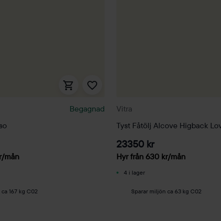
Begagnad
Vitra
so
Tyst Fåtölj Alcove Higback Lo
23350 kr
r
/mån
Hyr från
630
kr
/mån
4 i lager
n ca 167 kg C02
Sparar miljön ca 63 kg C02