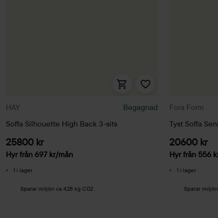
HAY
Begagnad
Fora Form
Soffa Silhouette High Back 3-sits
Tyst Soffa Sen
25800 kr
20600 kr
Hyr från
697
kr
/mån
Hyr från
556
k
1 i lager
1 i lager
Sparar miljön ca 428 kg C02
Sparar miljö