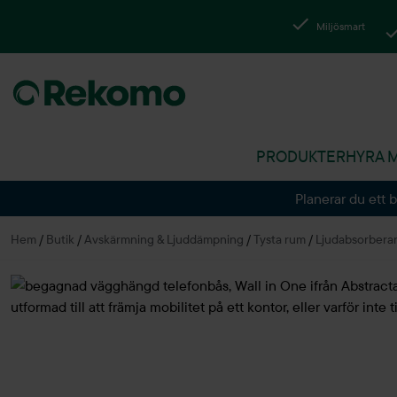
Miljösmart
PRODUKTER
HYRA 
Planerar du ett 
Hem
/
Butik
/
Avskärmning & Ljuddämpning
/
Tysta rum
/
Ljudabsorbera