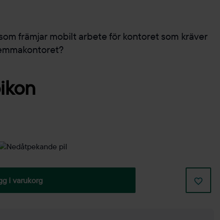
som främjar mobilt arbete för kontoret som kräver
l hemmakontoret?
gg i varukorg