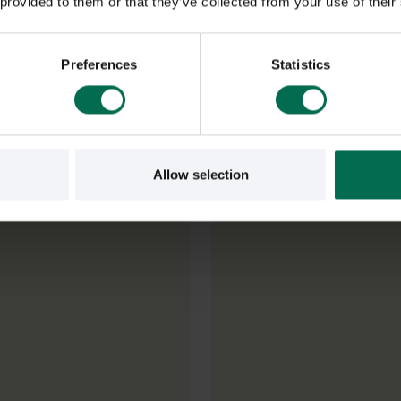
 provided to them or that they’ve collected from your use of their
ler öppna kontorslandskap. Ofta behöver vi sitta ifred utan att bli 
 ljudet.
Preferences
Statistics
Allow selection