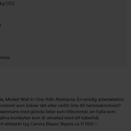
 kg C02
r
nline
, Modell Wall In One ifrån Abstracta. En smidig arbetsstation
kontoret som kräver det eller varför inte till hemmakontoret?
llsammans med gömda lister som tillkommer, en hylla som
själva bordsytan som är utrustad med ett kabelhål.
 slitstarkt tyg Camira Blazer. Nypris ca 11 500 :-.