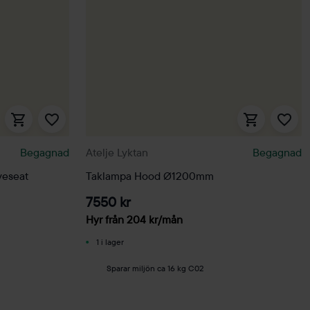
Begagnad
Atelje Lyktan
Begagnad
veseat
Taklampa Hood Ø1200mm
7550 kr
Hyr från
204
kr
/mån
1 i lager
Sparar miljön ca 16 kg C02