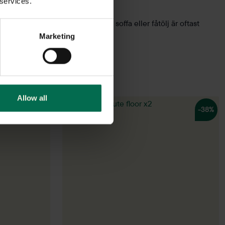
 services.
störd eller störa andra. En tyst soffa eller fåtölj är oftast
Marketing
Allow all
-38%