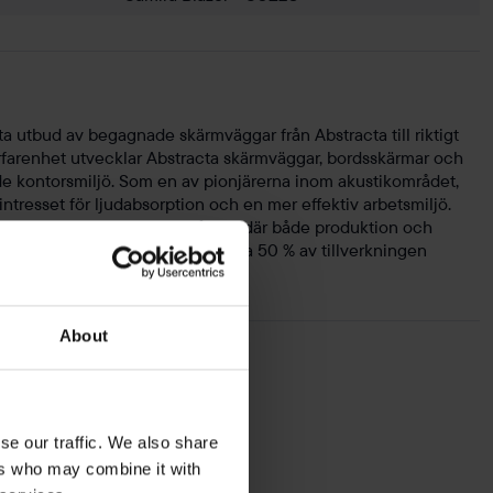
 utbud av begagnade skärmväggar från Abstracta till riktigt
rfarenhet utvecklar Abstracta skärmväggar, bordsskärmar och
de kontorsmiljö. Som en av pionjärerna inom akustikområdet,
tresset för ljudabsorption och en mer effektiv arbetsmiljö.
tag med en egen fabrik i Småland där både produktion och
 varit verksamt sedan 1972 och ca 50 % av tillverkningen
About
er
se our traffic. We also share
ers who may combine it with