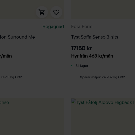
Begagnad
Fora Form
ation Surround Me
Tyst Soffa Senso 3-sits
17150 kr
r
/mån
Hyr från
463
kr
/mån
3 i lager
n ca 63 kg C02
Sparar miljön ca 202 kg C02