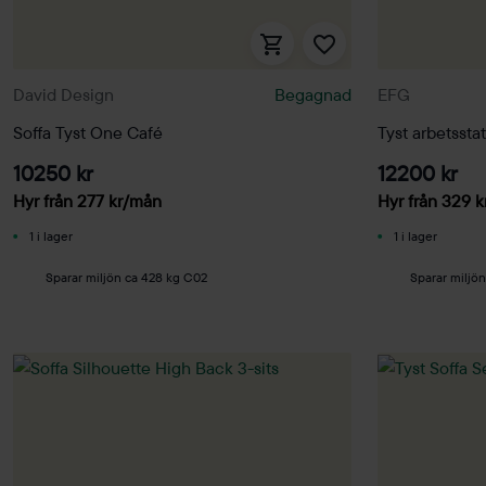
David Design
Begagnad
EFG
Soffa Tyst One Café
Tyst arbetsst
10250 kr
12200 kr
Hyr från
277
kr
/mån
Hyr från
329
k
1 i lager
1 i lager
Sparar miljön ca 428 kg C02
Sparar miljö