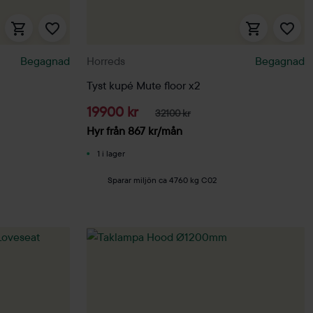
Begagnad
Horreds
Begagnad
Tyst kupé Mute floor x2
19900 kr
32100 kr
Hyr från
867
kr
/mån
1 i lager
Sparar miljön ca 4760 kg C02