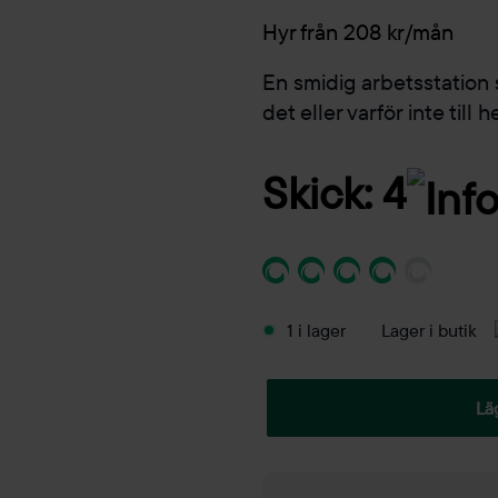
Hyr från 208 kr/mån
En smidig arbetsstation 
det eller varför inte til
Skick: 4
1 i lager
Lager i butik
Lä