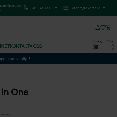
agars öppet köp
010-33 33 111
order@rekomo.se
ne
Företag
Privat
INET
KONTAKTA OSS
ppet som vanligt!
 In One
. moms