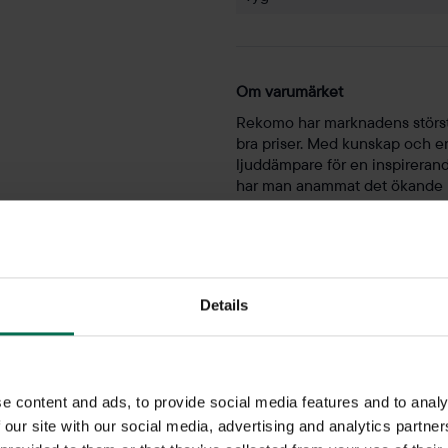
Om varumärket
Rekomo har marknadens största
bra priser. Med kunskap och e
ljuddämpare för en inspireran
har man anammat det ökande in
Abstracta är ett svenskt före
utveckling sker. Företaget har
exporteras i dag världen över.
Details
judabsorberande möbl
e content and ads, to provide social media features and to analy
 our site with our social media, advertising and analytics partn