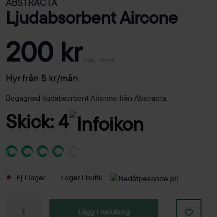
ABSTRACTA
Ljudabsorbent Aircone
200 kr
Exkl. moms
Hyr från 5 kr/mån
Begagnad ljudabsorbent Aircone från Abstracta.
Skick: 4
Ej i lager
Lager i butik
Ljudabsorbent
Lägg i varukorg