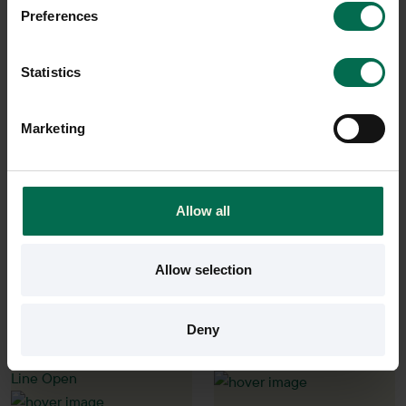
Preferences
Statistics
Abstracta
Begagnad
Abstracta
Ljudabsorbent Aircone 10st
Marketing
Ljudabsorbent Aircone 10st
990 kr
1650 kr
990 kr
Hyr från
45
kr
/mån
1650 kr
Hyr från
45
kr
/mån
15 i lager
Allow all
26 i lager
Sparar miljön ca 70 kg
C02
Sparar miljön ca 70 kg
Allow selection
C02
Deny