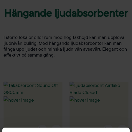
Hängande ljudabsorbenter
I större lokaler eller rum med hög takhöjd kan man uppleva
ljudnivån bullrig. Med hängande ljudabsorbenter kan man
fånga upp ljudet och minska ljudnivån avsevärt. Elegant och
effektivt på samma gång.