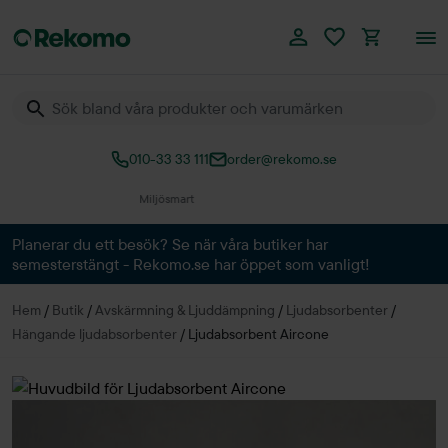
010-33 33 111
order@rekomo.se
Planerar du ett besök? Se när våra butiker har
semesterstängt - Rekomo.se har öppet som vanligt!
Hem
/
Butik
/
Avskärmning & Ljuddämpning
/
Ljudabsorbenter
/
Hängande ljudabsorbenter
/
Ljudabsorbent Aircone