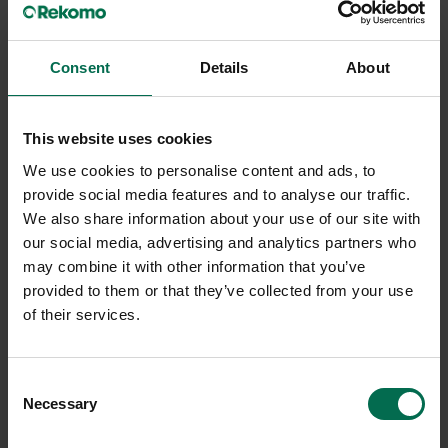
Begagnad
Begagnad
Götessons
Abstracta
Consent
Details
About
Takabsorbent Sound Off
Ljudabsorbent Airflake Blade
Ø800mm
Closed
This website uses cookies
950 kr
150 kr
We use cookies to personalise content and ads, to
Hyr från
26
kr
/mån
Hyr från
4
kr
/mån
provide social media features and to analyse our traffic.
1 i lager
22 i lager
We also share information about your use of our site with
our social media, advertising and analytics partners who
Sparar miljön ca 7 kg
Sparar miljön ca 7 kg
may combine it with other information that you’ve
C02
C02
provided to them or that they’ve collected from your use
of their services.
-40%
-40%
Consent
Necessary
Selection