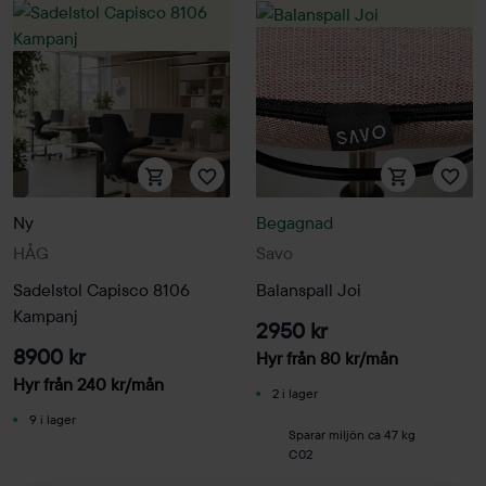
Ny
Begagnad
HÅG
Savo
Sadelstol Capisco 8106
Balanspall Joi
Kampanj
2950 kr
8900 kr
Hyr från
80
kr
/mån
Hyr från
240
kr
/mån
2 i lager
9 i lager
Sparar miljön ca 47 kg
C02