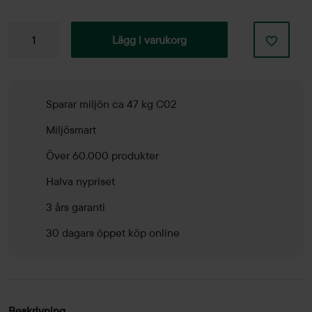
Balansstol
Lägg i varukorg
Stand
Up
mängd
Sparar miljön ca 47 kg C02
Miljösmart
Över 60.000 produkter
Halva nypriset
3 års garanti
30 dagars öppet köp online
Beskrivning