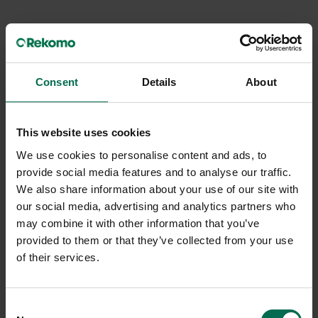
Consent
Details
About
This website uses cookies
We use cookies to personalise content and ads, to
provide social media features and to analyse our traffic.
Begagnad
Begagnad
We also share information about your use of our site with
Savo
Savo
our social media, advertising and analytics partners who
Balanspall Joi
Balanspall Joi
may combine it with other information that you’ve
provided to them or that they’ve collected from your use
2950 kr
2950 kr
of their services.
Hyr från
80
kr
/mån
Hyr från
80
kr
/mån
4 i lager
1 i lager
Consent
Sparar miljön ca 47 kg
Sparar miljön ca 47 kg