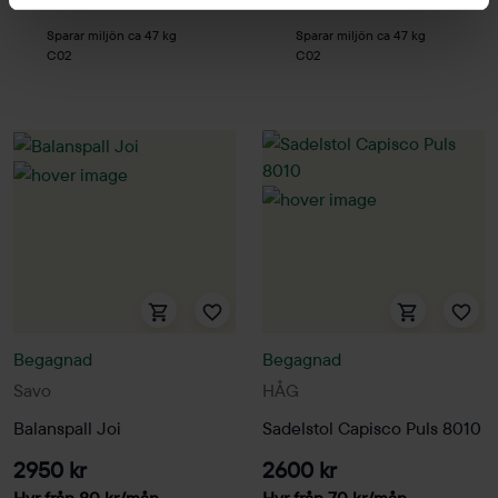
Sparar miljön ca 47 kg
Sparar miljön ca 47 kg
C02
C02
Begagnad
Begagnad
Savo
HÅG
Balanspall Joi
Sadelstol Capisco Puls 8010
2950 kr
2600 kr
Hyr från
80
kr
/mån
Hyr från
70
kr
/mån