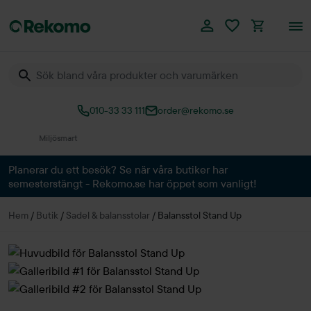
010-33 33 111
order@rekomo.se
Över 60.000 produkter
Planerar du ett besök? Se när våra butiker har
semesterstängt - Rekomo.se har öppet som vanligt!
Hem
/
Butik
/
Sadel & balansstolar
/
Balansstol Stand Up