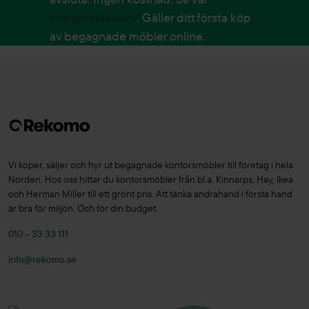
integritetspolicy
. Gäller ditt första köp
av begagnade möbler online.
Vi köper, säljer och hyr ut begagnade kontorsmöbler till företag i hela
Norden. Hos oss hittar du kontorsmöbler från bl.a. Kinnarps, Hay, Ikea
och Herman Miller till ett grönt pris. Att tänka andrahand i första hand
är bra för miljön. Och för din budget.
010 – 33 33 111
info@rekomo.se