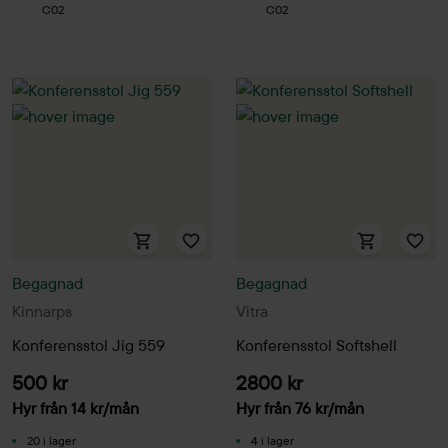
C02
C02
Begagnad
Begagnad
Kinnarps
Vitra
Konferensstol Jig 559
Konferensstol Softshell
500 kr
2800 kr
Hyr från
14
kr
/mån
Hyr från
76
kr
/mån
20 i lager
4 i lager