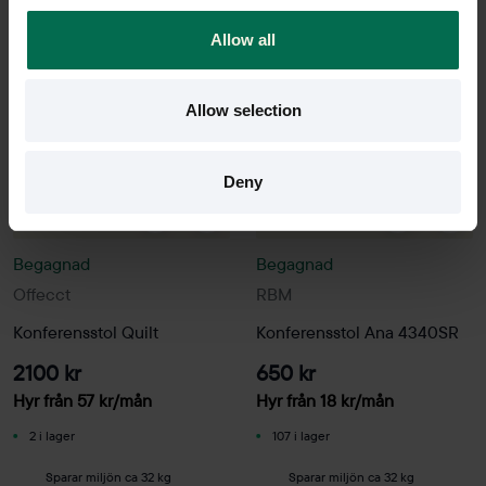
Allow all
Allow selection
Deny
Begagnad
Begagnad
Offecct
RBM
Konferensstol Quilt
Konferensstol Ana 4340SR
2100 kr
650 kr
Hyr från
57
kr
/mån
Hyr från
18
kr
/mån
2 i lager
107 i lager
Sparar miljön ca 32 kg
Sparar miljön ca 32 kg