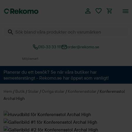
010-33 33 111
order@rekomo.se
Över 60.000 produkter
Planerar du ett besök? Se när våra butiker har
semesterstängt - Rekomo.se har öppet som vanligt!
Hem
/
Butik
/
Stolar
/
Övriga stolar
/
Konferensstolar
/
Konferensstol
Archal High