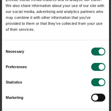
-20%
We also share information about your use of our site with
our social media, advertising and analytics partners who
may combine it with other information that you’ve
provided to them or that they’ve collected from your use
of their services.
Consent
Begagnad
Begagnad
Necessary
Selection
Mitab
HAY
Konferensstol Ral
Konferensstol AAC123 Soft
Preferences
3200 kr
3000 kr
4000 kr
Hyr från
81
kr
/mån
Hyr från
108
kr
/mån
Statistics
2 i lager
1 i lager
Marketing
Sparar miljön ca 32 kg
Sparar miljön ca 56 kg
C02
C02