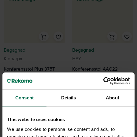
Begagnad
Begagnad
Kinnarps
HAY
Konferensstol Plus 375T
Konferensstol AAC22
1950 kr
1550 kr
Hyr från
53
kr
/mån
Hyr från
42
kr
/mån
Consent
Details
About
22 i lager
10 i lager
Sparar miljön ca 56 kg
Sparar miljön ca 32 kg
C02
C02
This website uses cookies
We use cookies to personalise content and ads, to
provide social media features and to analyse our traffic.