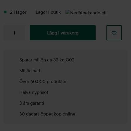
2 i lager
Lager i butik
Konferensstol
Lägg i varukorg
Archal
High
mängd
Sparar miljön ca 32 kg C02
Miljösmart
Över 60.000 produkter
Halva nypriset
3 års garanti
30 dagars öppet köp online