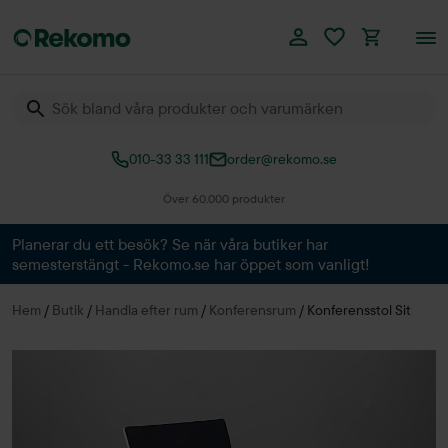
010-33 33 111
order@rekomo.se
Över 60.000 produkter
Planerar du ett besök? Se när våra butiker har
semesterstängt - Rekomo.se har öppet som vanligt!
Hem
/
Butik
/
Handla efter rum
/
Konferensrum
/
Konferensstol Sit