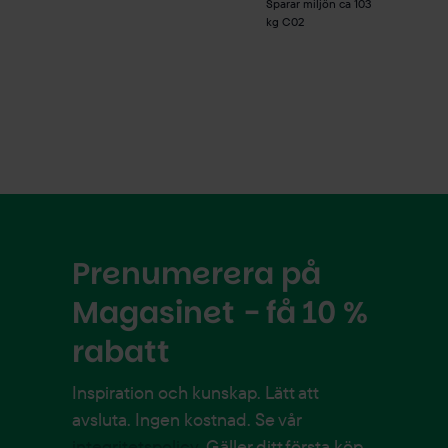
Sparar miljön ca 103
kg C02
Prenumerera på
Magasinet - få 10 %
rabatt
Inspiration och kunskap. Lätt att
avsluta. Ingen kostnad. Se vår
integritetspolicy
. Gäller ditt första köp