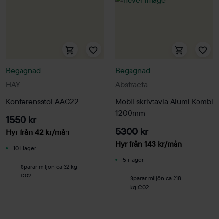
Begagnad
Begagnad
HAY
Abstracta
Konferensstol AAC22
Mobil skrivtavla Alumi Kombi
1200mm
1550 kr
5300 kr
Hyr från
42
kr
/mån
Hyr från
143
kr
/mån
10 i lager
5 i lager
Sparar miljön ca 32 kg
C02
Sparar miljön ca 218
kg C02