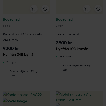
Begagnad
Begagnad
EFG
Zero
Projektbord Collaborate
Taklampa Mist
2400mm
3800 kr
9200 kr
Hyr från
103
kr
/mån
Hyr från
248
kr
/mån
26 i lager
2 i lager
Sparar miljön ca 16 kg
C02
Sparar miljön ca 79 kg
C02