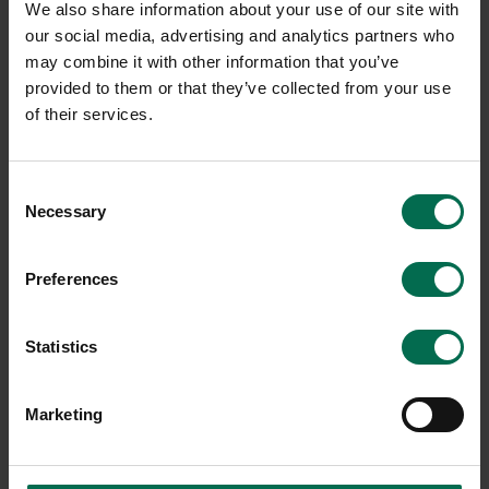
We also share information about your use of our site with
our social media, advertising and analytics partners who
Om varumärket
may combine it with other information that you’ve
EFG är en ledande europeisk leverantör av
provided to them or that they’ve collected from your use
inredningslösningar för kontor och offentliga miljöer. På
of their services.
Rekomo har vi ett brett utbud av begagnade möbler från
EFG. Du hittar stolar, fåtöljer, konferensstolar, skrivbord och
mycket mer till riktigt bra priser. Hållbarhet och bra service
Consent
får du på köpet.
Necessary
Selection
Preferences
Konferensrum
Statistics
Marketing
Ett bra konferensrum är hörnstenen på många arbetsplatser.
Bra val av konferensbord och konferensstolar kan sätta en
tydlig ton i rummet. Det kan handla om att ni vill utstråla