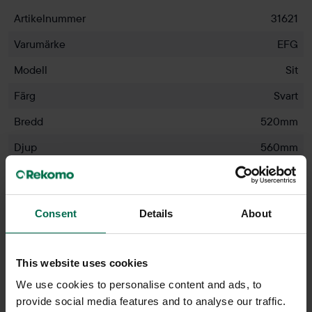
Artikelnummer
31621
Varumärke
EFG
Modell
Sit
Färg
Svart
Bredd
520mm
Djup
560mm
Höjd
810mm
Sitthöjd
450mm
Consent
Details
About
Färg - klädsel
Svart
Färg - rygg
Vit
This website uses cookies
Färg - ben
Grå
We use cookies to personalise content and ads, to
provide social media features and to analyse our traffic.