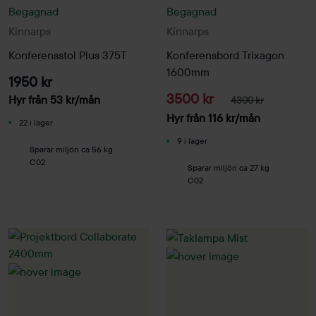
Begagnad
Begagnad
Kinnarps
Kinnarps
Konferensstol Plus 375T
Konferensbord Trixagon
1600mm
1950 kr
3500 kr
Hyr från
53
kr
/mån
4300 kr
Hyr från
116
kr
/mån
22 i lager
9 i lager
Sparar miljön ca 56 kg
C02
Sparar miljön ca 27 kg
C02