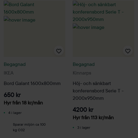
Begagnad
Begagnad
IKEA
Kinnarps
Bord Galant 1600x800mm
Höj- och sänkbart
konferensbord Serie T -
650 kr
2000x950mm
Hyr från
18
kr
/mån
4200 kr
4 i lager
Hyr från
113
kr
/mån
Sparar miljön ca 100
3 i lager
kg C02