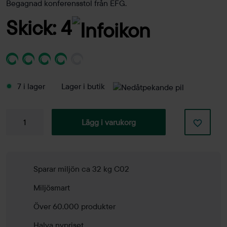
Begagnad konferensstol från EFG.
Skick: 4
7 i lager
Lager i butik
Konferensstol
Lägg i varukorg
Sit
mängd
Sparar miljön ca 32 kg C02
Miljösmart
Över 60.000 produkter
Halva nypriset