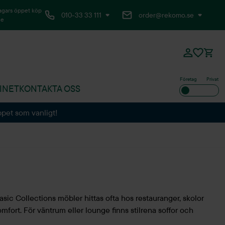
agars öppet köp
010-33 33 111
order@rekomo.se
ne
Företag
Privat
INET
KONTAKTA OSS
ppet som vanligt!
Basic Collections möbler hittas ofta hos restauranger, skolor
fort. För väntrum eller lounge finns stilrena soffor och