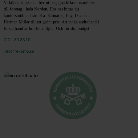
Vi köper, säljer och hyr ut begagnade kontorsmöbler
Essem Design
(11)
till företag i hela Norden. Hos oss hittar du
kontorsmöbler från bl.a. Kinnarps, Hay, Ikea och
Fagerhult
(3)
Herman Miller till ett grönt pris. Att tänka andrahand i
Ferm Living
(1)
första hand är bra för miljön. Och för din budget.
Fermob
(1)
010 – 33 33 111
FG
(1)
info@rekomo.se
Flokk
(2)
Flos
(6)
Fogia
(2)
Fora Form
(4)
Forming Function
(4)
Forming Function
(21)
Foscarini
(2)
Four Design
(16)
Framery
(3)