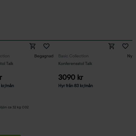
ection
Begagnad
Basic Collection
Ny
tol Talk
Konferensstol Talk
r
3090 kr
6
kr
/mån
Hyr från
83
kr
/mån
iljön ca 32 kg C02