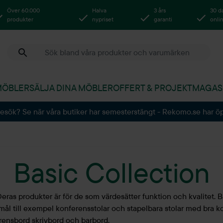
Över 60.000
Halva
3 års
30 d
produkter
nypriset
garanti
onli
MÖBLER
SÄLJA DINA MÖBLER
OFFERT & PROJEKT
MAGAS
besök? Se när våra butiker har semesterstängt - Rekomo.se har ö
Basic Collection
. Deras produkter är för de som värdesätter funktion och kvalitet. 
ål till exempel konferensstolar och stapelbara stolar med bra kom
erensbord skrivbord och barbord.