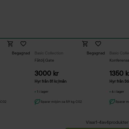
Begagnad
Basic Collection
Begagnad
Basic Coll
Fåtölj Gate
Konferenss
3000 kr
1350 k
Hyr från
81
kr
/mån
Hyr från
3
1 i lager
6 i lager
g C02
Sparar miljön ca 59 kg C02
Sparar m
Visar
1
-
4
av
4
produkter