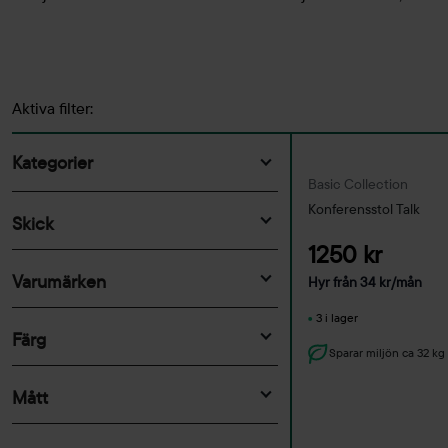
Aktiva filter:
Kategorier
Basic Collection
Bord
Konferensstol Talk
Skick
Stolar
1250 kr
Begagnat
(2722)
Poddar & telefonbås
Varumärken
Hyr från
34
kr
/mån
Ny
(323)
Förvaring
&Tradition
(15)
3 i lager
Avskärmning & Ljuddämpning
Färg
+Halle
(1)
Sparar miljön ca 32 k
Belysning
aluminium
(10)
Abstracta
(120)
Skrivtavlor
Mått
Ask
(85)
Aeris
(1)
Soffor & Fåtöljer
beige
(145)
Bredd
AJ
(4)