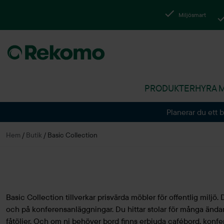
Miljösmart
PRODUKTER
HYRA 
Planerar du ett 
Hem
/
Butik
/
Basic Collection
Basic Collection tillverkar prisvärda möbler för offentlig miljö
och på konferensanläggningar. Du hittar stolar för många ändam
fåtöljer. Och om ni behöver bord finns erbjuda cafébord, konf