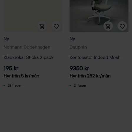
Ny
Ny
Normann Copenhagen
Dauphin
Klädkrokar Sticks 2 pack
Kontorsstol Indeed Mesh
195 kr
9350 kr
Hyr från
5
kr
/mån
Hyr från
252
kr
/mån
21 i lager
2 i lager