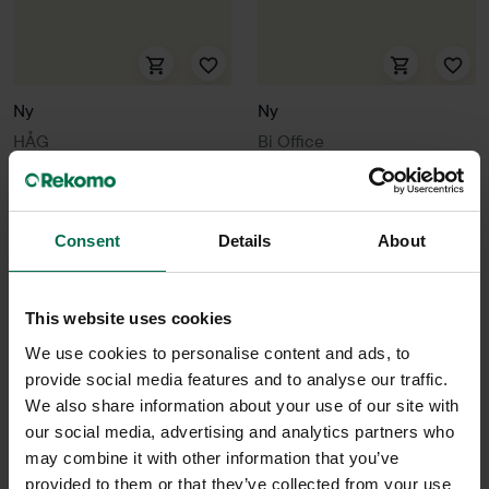
Ny
Ny
HÅG
Bi Office
Sadelstol Capisco 8106
Skrivtavla Blädderblockställ
Kampanj
1200 kr
Consent
Details
About
8900 kr
Hyr från
32
kr
/mån
Hyr från
240
kr
/mån
4 i lager
9 i lager
This website uses cookies
We use cookies to personalise content and ads, to
provide social media features and to analyse our traffic.
We also share information about your use of our site with
-88%
our social media, advertising and analytics partners who
may combine it with other information that you’ve
provided to them or that they’ve collected from your use