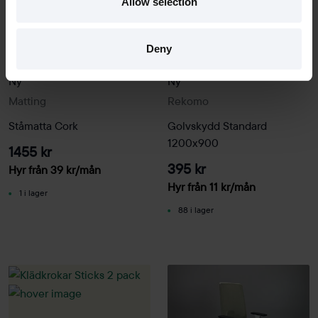
Allow selection
Deny
Ny
Ny
Matting
Rekomo
Ståmatta Cork
Golvskydd Standard
1200x900
1455 kr
395 kr
Hyr från
39
kr
/mån
Hyr från
11
kr
/mån
1 i lager
88 i lager