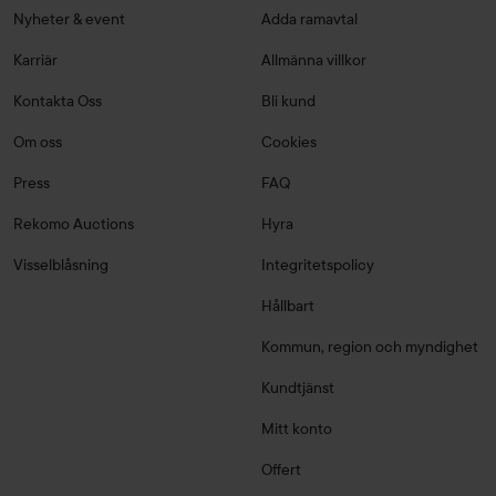
Nyheter & event
Adda ramavtal
Karriär
Allmänna villkor
Kontakta Oss
Bli kund
Om oss
Cookies
Press
FAQ
Rekomo Auctions
Hyra
Visselblåsning
Integritetspolicy
Hållbart
Kommun, region och myndighet
Kundtjänst
Mitt konto
Offert