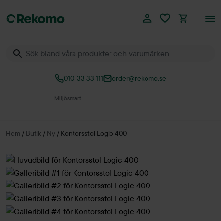
010-33 33 111
order@rekomo.se
Över 60.000 produkter
Hem
/
Butik
/
Ny
/
Kontorsstol Logic 400