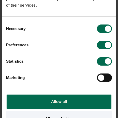
of their services.
Consent
Necessary
Selection
Ny
Ny
Matting
RH
Preferences
Flexbord Minidesk
Kontorsstol Extend 120
249 kr
7990 kr
1995 kr
Statistics
Hyr från
216
kr
/mån
Hyr från
54
kr
/mån
30 i lager
315 i lager
Marketing
Allow all