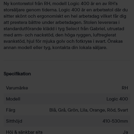
Ny kontorsstol från RH, modell Logic 400 är en av RH’s
storsäljare genom tiderna. Logic 400 är en arbetsstol där du
sitter skönt och ergonomiskt en hel arbetsdag vilket får dig
att prestera bättre under arbetsdagen. Stolen levereras i
standardutförande klädd i tyg Select från Gabriel, utrustad
med arm- och nackstöd, den höga ryggen, luftreglerat
svankstöd, hjul för mjuka golv och fotkryss i svart. Önskas
annan modell eller tyg, kontakta din lokala säljare.
Specifikation
Varumärke
RH
Modell
Logic 400
Färg
Blå, Grå, Grön, Lila, Orange, Röd, Svart
Sitthöjd
410-530mm
Höj & sänkbar sits
Ja