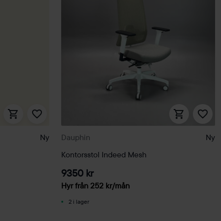
Ny
Dauphin
Ny
Kontorsstol Indeed Mesh
9350 kr
Hyr från
252
kr
/mån
2 i lager