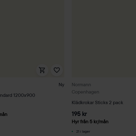
Ny
Normann
Copenhagen
andard 1200x900
Klädkrokar Sticks 2 pack
195 kr
mån
Hyr från
5
kr
/mån
21 i lager