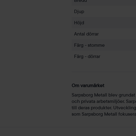
Bredd
Djup
Höjd
Antal dörrar
Färg - stomme
Färg - dörrar
Om varumärket
Sarpsborg Metall blev grundat 
och privata arbetsmiljöer. Sar
till deras produkter. Utvecklin
som Sarpsborg Metall fokusera