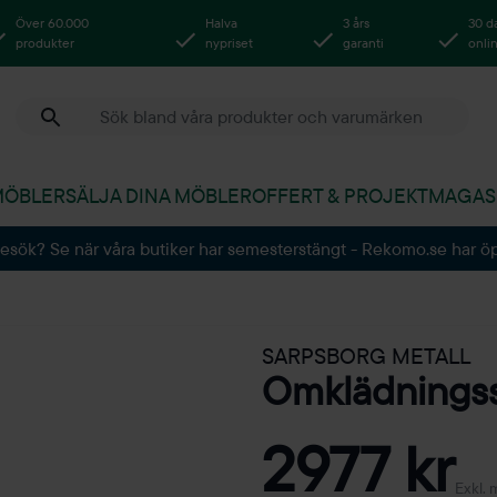
Över 60.000
Halva
3 års
30 d
produkter
nypriset
garanti
onli
MÖBLER
SÄLJA DINA MÖBLER
OFFERT & PROJEKT
MAGAS
besök? Se när våra butiker har semesterstängt - Rekomo.se har ö
SARPSBORG METALL
Omklädning
2977 kr
Exkl.