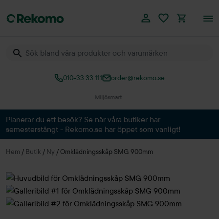
010-33 33 111
order@rekomo.se
Planerar du ett besök? Se när våra butiker har
semesterstängt - Rekomo.se har öppet som vanligt!
Hem
/
Butik
/
Ny
/
Omklädningsskåp SMG 900mm