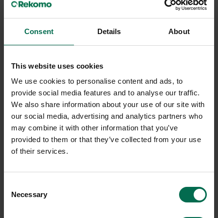
Consent
Details
About
-88%
This website uses cookies
We use cookies to personalise content and ads, to
provide social media features and to analyse our traffic.
We also share information about your use of our site with
our social media, advertising and analytics partners who
Ny
Ny
may combine it with other information that you’ve
Matting
RH
provided to them or that they’ve collected from your use
of their services.
Flexbord Minidesk
Kontorsstol Extend 120
249 kr
7990 kr
1995 kr
Hyr från
216
kr
/mån
Hyr från
54
kr
/mån
Consent
Necessary
Selection
30 i lager
315 i lager