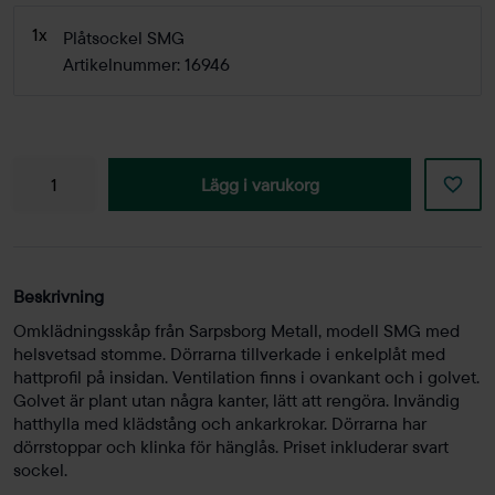
1x
Plåtsockel SMG
Artikelnummer: 16946
Lägg i varukorg
Beskrivning
Omklädningsskåp från Sarpsborg Metall, modell SMG med
helsvetsad stomme. Dörrarna tillverkade i enkelplåt med
hattprofil på insidan. Ventilation finns i ovankant och i golvet.
Golvet är plant utan några kanter, lätt att rengöra. Invändig
hatthylla med klädstång och ankarkrokar. Dörrarna har
dörrstoppar och klinka för hänglås. Priset inkluderar svart
sockel.