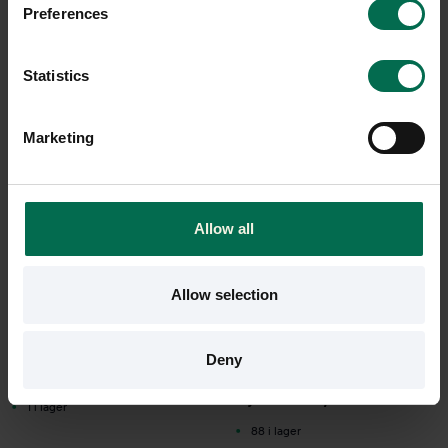
Preferences
Statistics
Marketing
Allow all
Ny
Ny
Matting
Rekomo
Allow selection
Ståmatta Cork
Golvskydd Standard
1200x900
1455 kr
Deny
395 kr
Hyr från
39
kr
/mån
Hyr från
11
kr
/mån
1 i lager
88 i lager