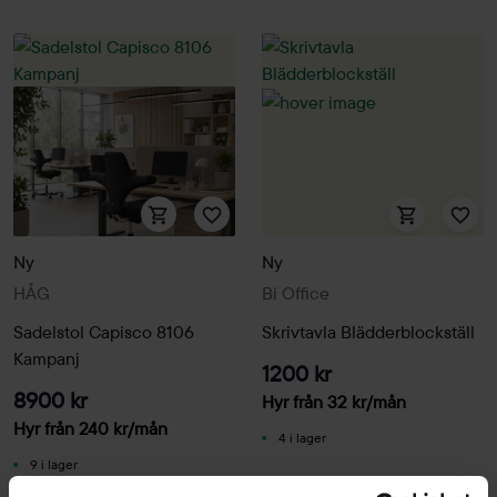
Ny
Ny
HÅG
Bi Office
Sadelstol Capisco 8106
Skrivtavla Blädderblockställ
Kampanj
1200 kr
8900 kr
Hyr från
32
kr
/mån
Hyr från
240
kr
/mån
4 i lager
9 i lager