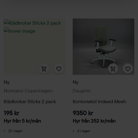
Ny
Ny
Normann Copenhagen
Dauphin
Klädkrokar Sticks 2 pack
Kontorsstol Indeed Mesh
195 kr
9350 kr
Hyr från
5
kr
/mån
Hyr från
252
kr
/mån
21 i lager
2 i lager