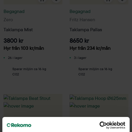
Begagnad
Begagnad
Zero
Fritz Hansen
Taklampa Mist
Taklampa Pallas
3800 kr
8650 kr
Hyr från
103
kr
/mån
Hyr från
234
kr
/mån
26 i lager
3 i lager
Sparar miljön ca 16 kg
Sparar miljön ca 16 kg
C02
C02