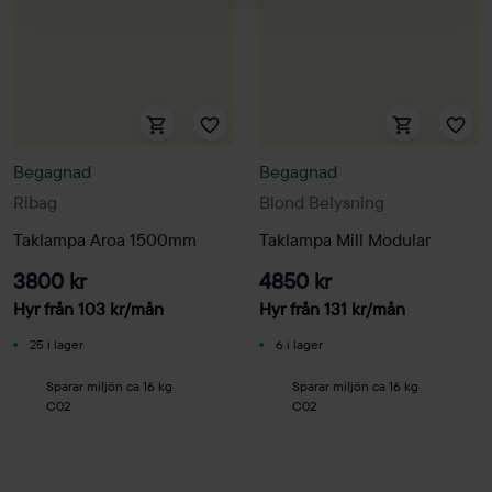
Begagnad
Begagnad
Ribag
Blond Belysning
Taklampa Aroa 1500mm
Taklampa Mill Modular
3800 kr
4850 kr
Hyr från
103
kr
/mån
Hyr från
131
kr
/mån
25 i lager
6 i lager
Sparar miljön ca 16 kg
Sparar miljön ca 16 kg
C02
C02