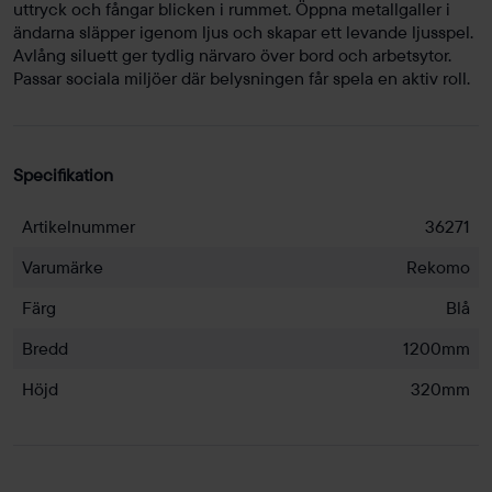
uttryck och fångar blicken i rummet. Öppna metallgaller i
ändarna släpper igenom ljus och skapar ett levande ljusspel.
Avlång siluett ger tydlig närvaro över bord och arbetsytor.
Passar sociala miljöer där belysningen får spela en aktiv roll.
Specifikation
Artikelnummer
36271
Varumärke
Rekomo
Färg
Blå
Bredd
1200mm
Höjd
320mm