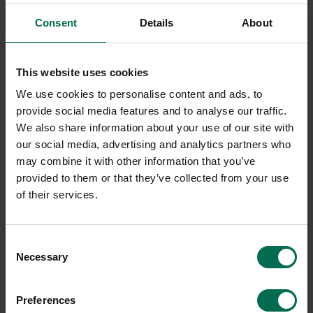
Consent
Details
About
Begagnad
Begagnad
This website uses cookies
Tom Dixon
Zero
We use cookies to personalise content and ads, to
Taklampa Beat Stout
Taklampa Hoop Ø625mm
provide social media features and to analyse our traffic.
5300 kr
5300 kr
We also share information about your use of our site with
Hyr från
143
kr
/mån
Hyr från
143
kr
/mån
our social media, advertising and analytics partners who
may combine it with other information that you’ve
5 i lager
1 i lager
provided to them or that they’ve collected from your use
Sparar miljön ca 16 kg
Sparar miljön ca 16 kg
of their services.
C02
C02
Consent
Necessary
Selection
Preferences