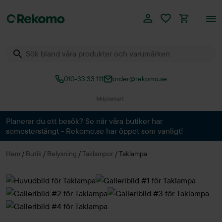
010-33 33 111
order@rekomo.se
Planerar du ett besök? Se när våra butiker har
semesterstängt - Rekomo.se har öppet som vanligt!
Hem
/
Butik
/
Belysning
/
Taklampor
/
Taklampa