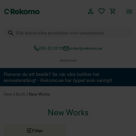
010-33 33 111
order@rekomo.se
Miljösmart
Planerar du ett besök? Se när våra butiker har
semesterstängt - Rekomo.se har öppet som vanligt!
Hem
/
Butik
/
New Works
New Works
Filter