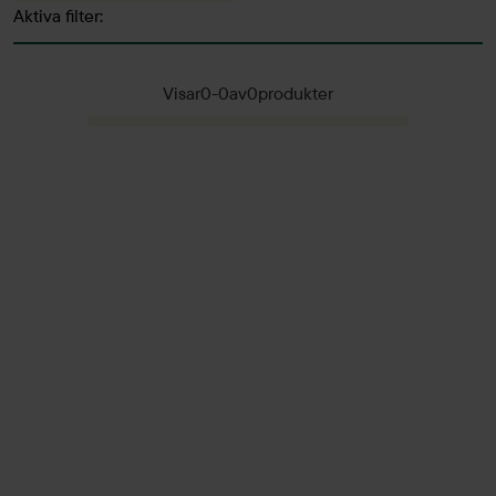
Aktiva filter:
Visar
0
-
0
av
0
produkter