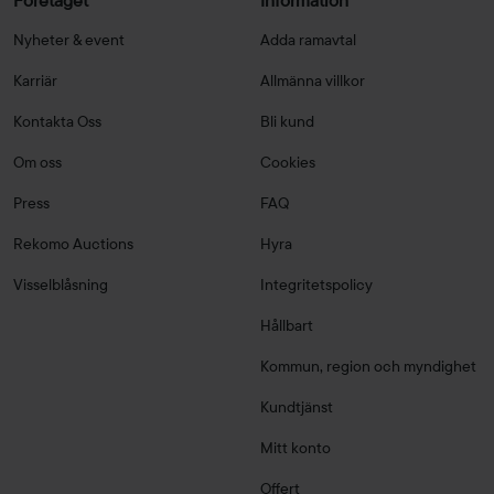
Företaget
Information
Nyheter & event
Adda ramavtal
Karriär
Allmänna villkor
Kontakta Oss
Bli kund
Om oss
Cookies
Press
FAQ
Rekomo Auctions
Hyra
Visselblåsning
Integritetspolicy
Hållbart
Kommun, region och myndighet
Kundtjänst
Mitt konto
Offert