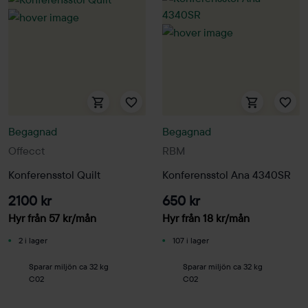
Begagnad
Begagnad
Offecct
RBM
Konferensstol Quilt
Konferensstol Ana 4340SR
2100 kr
650 kr
Hyr från
57
kr
/mån
Hyr från
18
kr
/mån
2 i lager
107 i lager
Sparar miljön ca 32 kg
Sparar miljön ca 32 kg
C02
C02