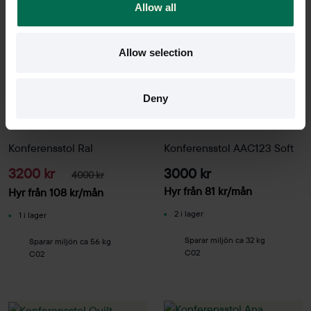
Allow all
Allow selection
Deny
Begagnad
Begagnad
Mitab
HAY
Konferensstol Ral
Konferensstol AAC123 Soft
3200 kr
3000 kr
4000 kr
Hyr från
81
kr
/mån
Hyr från
108
kr
/mån
2 i lager
1 i lager
Sparar miljön ca 32 kg
Sparar miljön ca 56 kg
C02
C02