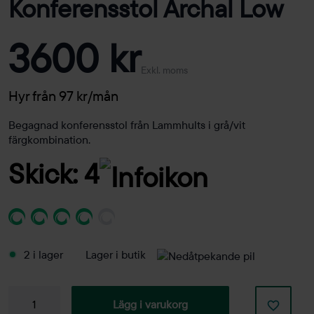
Konferensstol Archal Low
3600 kr
Exkl. moms
Hyr från 97 kr/mån
Begagnad konferensstol från Lammhults i grå/vit
färgkombination.
Skick: 4
2 i lager
Lager i butik
Konferensstol
Lägg i varukorg