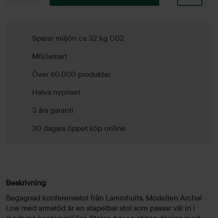
Archal
Low
mängd
Sparar miljön ca 32 kg C02
Miljösmart
Över 60.000 produkter
Halva nypriset
3 års garanti
30 dagars öppet köp online
Beskrivning
Begagnad konferensstol från Lammhults. Modellen Archal
Low med armstöd är en stapelbar stol som passar väl in i
moderna kontorsmiljöer. Stolen har en stilren design med