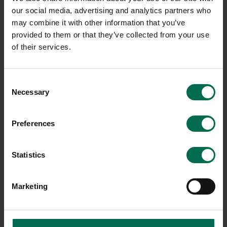
our social media, advertising and analytics partners who
may combine it with other information that you’ve
provided to them or that they’ve collected from your use
of their services.
Begagnad
Begagnad
Kinnarps
HAY
Consent
Konferensstol Plus 375T
Konferensstol AAC22
Necessary
Selection
1950 kr
1550 kr
Hyr från
53
kr
/mån
Hyr från
42
kr
/mån
Preferences
22 i lager
10 i lager
Statistics
Sparar miljön ca 56 kg
Sparar miljön ca 32 kg
C02
C02
Marketing
-20%