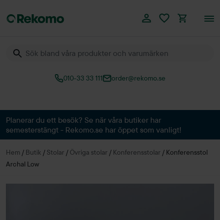
010-33 33 111
order@rekomo.se
Över 60.000 produkter
Planerar du ett besök? Se när våra butiker har
semesterstängt - Rekomo.se har öppet som vanligt!
Hem
/
Butik
/
Stolar
/
Övriga stolar
/
Konferensstolar
/
Konferensstol
Archal Low