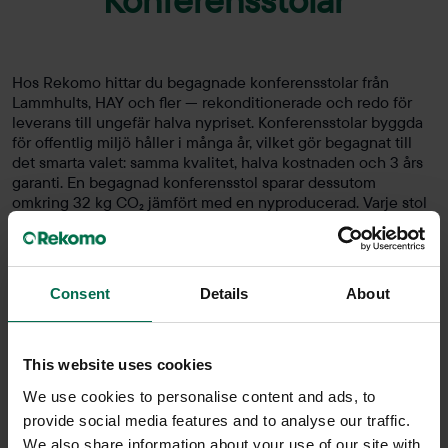
Hos Rekomo hittar du begagnade konferensstolar från
Lammhults, HAY och fler — rekonditionerade och redo för
leverans till ungefär halva nypriset. Konferensstolar byggda
för offentlig miljö håller i många år, vilket gör begagnat till
det smarta valet: samma kvalitet, halva kostnaden och 3 års
garanti. En begagnad konferensstol sparar dessutom
omkring 32 kg CO₂ jämfört med en nyproducerad. Varje stol
kontrolleras och säljs med skick tydligt utskrivet. Ska ni
möblera ett helt mötesrum? Kontakta oss gärna för offert och
rådgivning.
Consent
Details
About
This website uses cookies
We use cookies to personalise content and ads, to
provide social media features and to analyse our traffic.
We also share information about your use of our site with