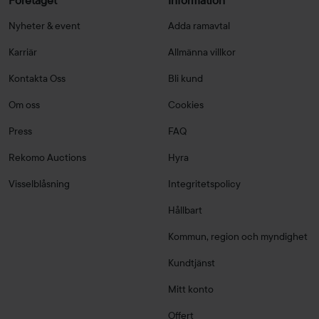
Företaget
Information
Nyheter & event
Adda ramavtal
Karriär
Allmänna villkor
Kontakta Oss
Bli kund
Om oss
Cookies
Press
FAQ
Rekomo Auctions
Hyra
Visselblåsning
Integritetspolicy
Hållbart
Kommun, region och myndighet
Kundtjänst
Mitt konto
Offert