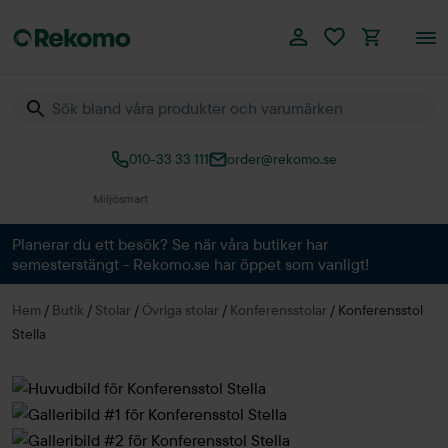
010-33 33 111
order@rekomo.se
Över 60.000 produkter
Planerar du ett besök? Se när våra butiker har
semesterstängt - Rekomo.se har öppet som vanligt!
Hem
/
Butik
/
Stolar
/
Övriga stolar
/
Konferensstolar
/
Konferensstol
Stella