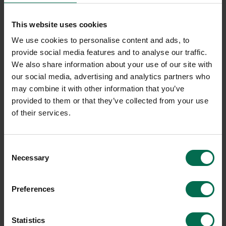
1950 kr
1550 kr
This website uses cookies
Hyr från
53
kr
/mån
Hyr från
42
kr
/mån
We use cookies to personalise content and ads, to
22 i lager
10 i lager
provide social media features and to analyse our traffic.
Sparar miljön ca 56 kg
Sparar miljön ca 32 kg
We also share information about your use of our site with
C02
C02
our social media, advertising and analytics partners who
may combine it with other information that you’ve
provided to them or that they’ve collected from your use
of their services.
-20%
Consent
Necessary
Selection
Preferences
Begagnad
Begagnad
Statistics
Mitab
HAY