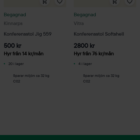
Begagnad
Begagnad
Kinnarps
Vitra
Konferensstol Jig 559
Konferensstol Softshell
500 kr
2800 kr
Hyr från
14
kr
/mån
Hyr från
76
kr
/mån
20 i lager
4 i lager
Sparar miljön ca 32 kg
Sparar miljön ca 32 kg
C02
C02