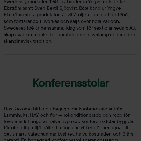
Swedese grundades 1945 av bröderna Yngve och Jerker
Ekström samt Sven Bertil Sjöqvist. Bäst känd ur Yngve
Ekströms stora produktion är vilfåtöljen Lamino från 1956,
som fortfarande tillverkas och säljs över hela världen.
Swedeses idé är densamma idag som för sextio år sedan: Att
skapa vackra möbler för framtiden med avstamp i en modern
skandinavisk tradition.
Konferensstolar
Hos Rekomo hittar du begagnade konferensstolar från
Lammhults, HAY och fler — rekonditionerade och redo för
leverans till ungefär halva nypriset. Konferensstolar byggda
för offentlig miljö håller i många år, vilket gör begagnat till
det smarta valet: samma kvalitet, halva kostnaden och 3 års
garanti. En begagnad konferensstol sparar dessutom