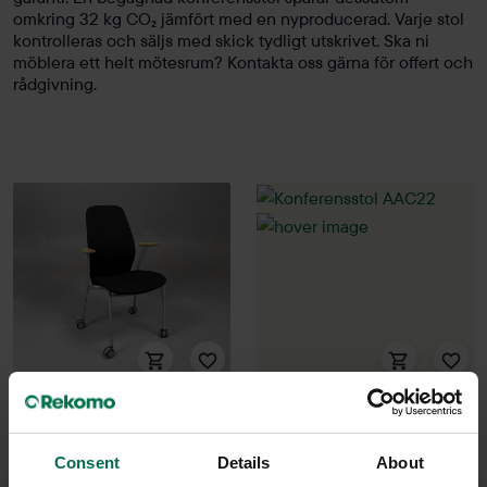
omkring 32 kg CO₂ jämfört med en nyproducerad. Varje stol
kontrolleras och säljs med skick tydligt utskrivet. Ska ni
möblera ett helt mötesrum? Kontakta oss gärna för offert och
rådgivning.
Begagnad
Begagnad
Kinnarps
HAY
Consent
Details
About
Konferensstol Plus 375T
Konferensstol AAC22