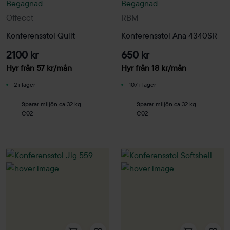
Begagnad
Begagnad
Offecct
RBM
Konferensstol Quilt
Konferensstol Ana 4340SR
2100 kr
650 kr
Hyr från
57
kr
/mån
Hyr från
18
kr
/mån
2 i lager
107 i lager
Sparar miljön ca 32 kg
Sparar miljön ca 32 kg
C02
C02