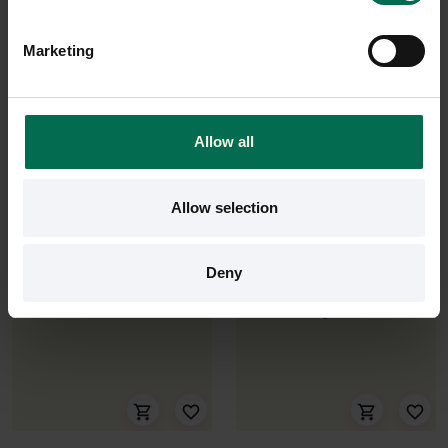
Konferensstol Ral
Konferensstol AAC123 Soft
Marketing
3200 kr
3000 kr
4000 kr
Hyr från
81
kr
/mån
Hyr från
108
kr
/mån
2 i lager
1 i lager
Allow all
Sparar miljön ca 32 kg
Sparar miljön ca 56 kg
C02
C02
Allow selection
Deny