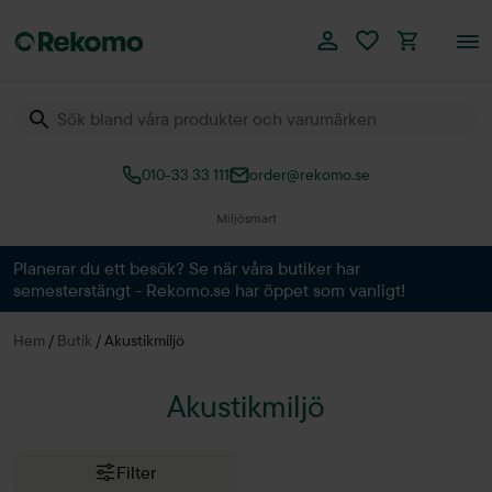
010-33 33 111
order@rekomo.se
Miljösmart
Planerar du ett besök? Se när våra butiker har
semesterstängt - Rekomo.se har öppet som vanligt!
Hem
/
Butik
/
Akustikmiljö
Akustikmiljö
Filter