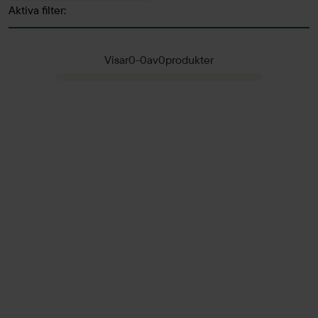
Aktiva filter:
Visar
0
-
0
av
0
produkter