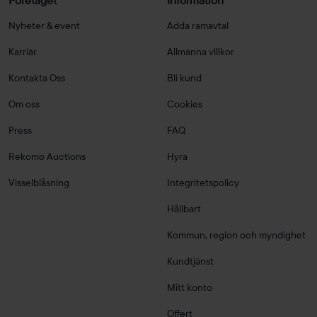
Företaget
Information
Nyheter & event
Adda ramavtal
Karriär
Allmänna villkor
Kontakta Oss
Bli kund
Om oss
Cookies
Press
FAQ
Rekomo Auctions
Hyra
Visselblåsning
Integritetspolicy
Hållbart
Kommun, region och myndighet
Kundtjänst
Mitt konto
Offert