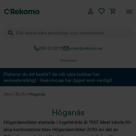
010-33 33 111
order@rekomo.se
Miljösmart
Planerar du ett besök? Se när våra butiker har
semesterstängt - Rekomo.se har öppet som vanligt!
Hem
/
Butik
/
Höganäs
Höganäs
Höganäsmöbler startade i Ingelsträde år 1957. Mest kända för
sina kontorsstolar blev Höganäsmöbler 2010 en del av