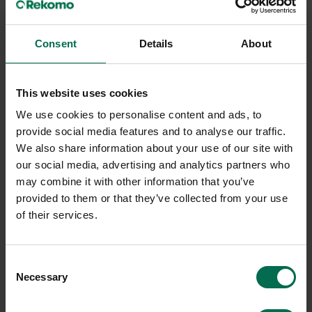
Sparar miljön ca 90 kg C02
Sparar miljön ca 90 kg C02
Consent
Details
About
Ny
Begagnad
Höganäs
Höganäs
This website uses cookies
Kontorsstol +380
Kontorsstol +381
We use cookies to personalise content and ads, to
provide social media features and to analyse our traffic.
15045 kr
4650 kr
We also share information about your use of our site with
Hyr från
406
kr
/mån
Hyr från
126
kr
/mån
our social media, advertising and analytics partners who
may combine it with other information that you’ve
1 i lager
provided to them or that they’ve collected from your use
Sparar miljön ca 90 kg C02
of their services.
Visar
1
-
10
av
10
produkter
Consent
Necessary
Selection