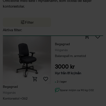
Officeline med säte i Nynäshamn, som också de säljer
kontorsstolar.
Filter
Aktiva filter:
Begagnad
Höganäs
Balanspall m. armstöd
3000 kr
Hyr från
81
kr
/mån
2 i lager
Begagnad
Sparar miljön ca 90 kg C02
Höganäs
Kontorsstol +362