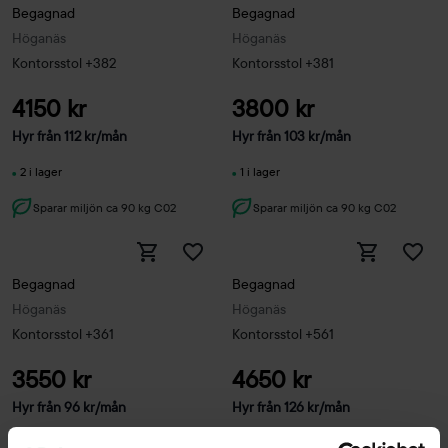
Begagnad
Begagnad
Höganäs
Höganäs
Kontorsstol +382
Kontorsstol +381
4150 kr
3800 kr
Hyr från
112
kr
/mån
Hyr från
103
kr
/mån
2 i lager
1 i lager
Sparar miljön ca 90 kg C02
Sparar miljön ca 90 kg C02
Begagnad
Begagnad
Höganäs
Höganäs
Kontorsstol +361
Kontorsstol +561
3550 kr
4650 kr
Hyr från
96
kr
/mån
Hyr från
126
kr
/mån
1 i lager
1 i lager