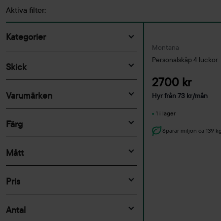
Aktiva filter:
Kategorier
Montana
Bord
Personalskåp 4 luckor
Skick
Stolar
2700 kr
Begagnat
(2719)
Poddar & telefonbås
Varumärken
Hyr från
73
kr
/mån
Ny
(323)
Förvaring
&Tradition
(15)
1 i lager
Avskärmning & Ljuddämpning
Färg
+Halle
(1)
Sparar miljön ca 139 k
Belysning
aluminium
(10)
Abstracta
(120)
Skrivtavlor
Mått
Ask
(85)
Aeris
(1)
Soffor & Fåtöljer
beige
(145)
Bredd
AJ
(4)
Grupper
Pris
björk
(53)
Akaba
(4)
Övrig inredning
blå
(387)
Utemöbler
Akustil
(1)
Antal