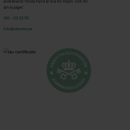
andrahand i första hand är bra för miljön. Och för
Ferm Living
(1)
din budget.
Fermob
(1)
010 – 33 33 111
FG
(1)
info@rekomo.se
Flokk
(2)
Flos
(6)
Fogia
(2)
Fora Form
(4)
Forming Function
(4)
Forming Function
(21)
Foscarini
(2)
Four Design
(16)
Framery
(3)
Frapett
(1)
Fredericia
(3)