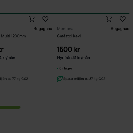
Begagnad
Montana
Begagnad
 Multi 1200mm
Caféstol Kevi
r
1500 kr
4
kr
/mån
Hyr från
41
kr
/mån
8 i lager
iljön ca 77 kg C02
Sparar miljön ca 37 kg C02