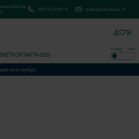
agars öppet köp
010-33 33 111
order@rekomo.se
ne
Företag
Privat
INET
KONTAKTA OSS
ppet som vanligt!