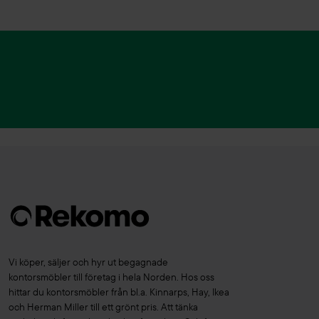
Drabert
(3)
Dvelas
(1)
Dynamobel
(1)
Edsbyn
(94)
EFG
(46)
EGE
(7)
EKV
(20)
Eleanor Lighting
(1)
ELJ
(11)
Emmegi
(1)
Enea
(4)
Erik Jörgensen
(1)
Vi köper, säljer och hyr ut begagnade
kontorsmöbler till företag i hela Norden. Hos oss
Essem Design
(11)
hittar du kontorsmöbler från bl.a. Kinnarps, Hay, Ikea
Fagerhult
(3)
och Herman Miller till ett grönt pris. Att tänka