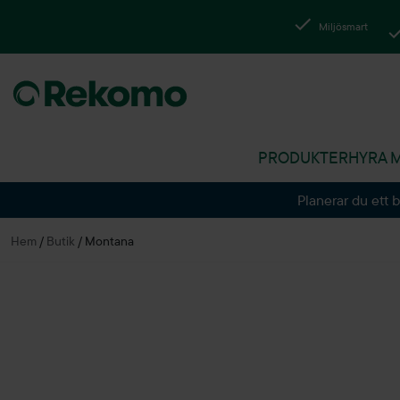
Miljösmart
PRODUKTER
HYRA 
Planerar du ett 
Hem
/
Butik
/
Montana