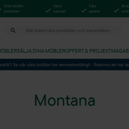
Över 60.000
Halva
3 års
30 d
produkter
nypriset
garanti
onli
MÖBLER
SÄLJA DINA MÖBLER
OFFERT & PROJEKT
MAGAS
besök? Se när våra butiker har semesterstängt - Rekomo.se har ö
Montana