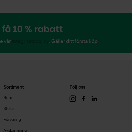
få 10 % rabatt
Se vår
integritetspolicy
. Gäller ditt första köp
Sortiment
Följ oss
Bord
Stolar
Förvaring
Avskärmning