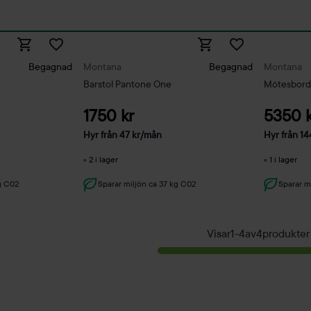
Begagnad
Montana
Begagnad
Montana
Barstol Pantone One
Mötesbord
1750 kr
5350 k
Hyr från
47
kr
/mån
Hyr från
14
2 i lager
1 i lager
g C02
Sparar miljön ca 37 kg C02
Sparar m
Visar
1
-
4
av
4
produkter