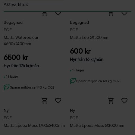
Aktiva filter:
Begagnad
Begagnad
EGE
EGE
Matta Watercolour
Matta Eco Ø1500mm
4600x2400mm
600 kr
6500 kr
Hyr från
16
kr
/mån
Hyr från
176
kr
/mån
1 i lager
1 i lager
Sparar miljön ca 40 kg C02
Sparar miljön ca 140 kg C02
Ny
Ny
EGE
EGE
Matta Epoca Moss 1700x2400mm
Matta Epoca Moss Ø3000mm