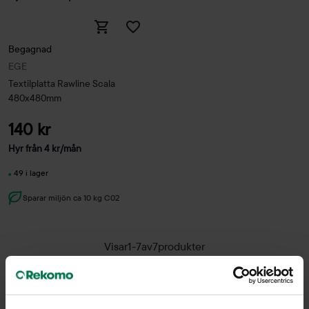
Begagnad
EGE
Textilplatta Rawline Scala
480x480mm
140 kr
Hyr från
4
kr
/mån
49 i lager
Sparar miljön ca 10 kg C02
Visar
1
-
7
av
7
produkter