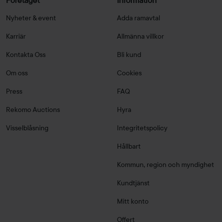
Företaget
Information
Nyheter & event
Adda ramavtal
Karriär
Allmänna villkor
Kontakta Oss
Bli kund
Om oss
Cookies
Press
FAQ
Rekomo Auctions
Hyra
Visselblåsning
Integritetspolicy
Hållbart
Kommun, region och myndighet
Kundtjänst
Mitt konto
Offert