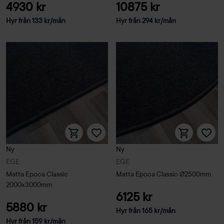
4930 kr
10875 kr
Hyr från
133
kr
/mån
Hyr från
294
kr
/mån
Ny
Ny
EGE
EGE
Matta Epoca Classic
Matta Epoca Classic Ø2500mm
2000x3000mm
6125 kr
5880 kr
Hyr från
165
kr
/mån
Hyr från
159
kr
/mån