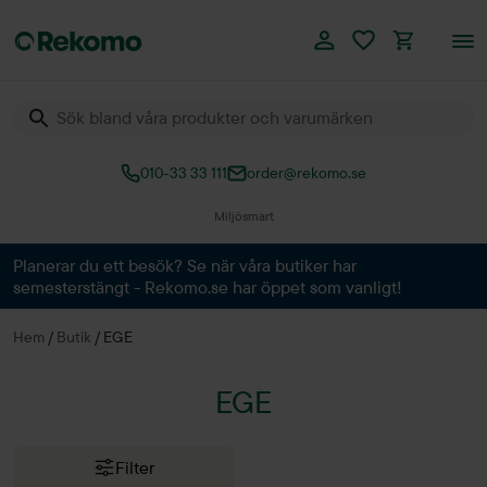
010-33 33 111
order@rekomo.se
Miljösmart
Planerar du ett besök? Se när våra butiker har
semesterstängt - Rekomo.se har öppet som vanligt!
Hem
/
Butik
/
EGE
EGE
Filter