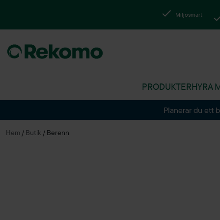
Miljösmart
PRODUKTER
HYRA 
Planerar du ett 
Hem
/
Butik
/
Berenn