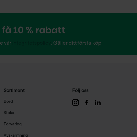
få 10 % rabatt
Se vår
integritetspolicy
. Gäller ditt första köp
Sortiment
Följ oss
Bord
Stolar
Förvaring
Avskärmning