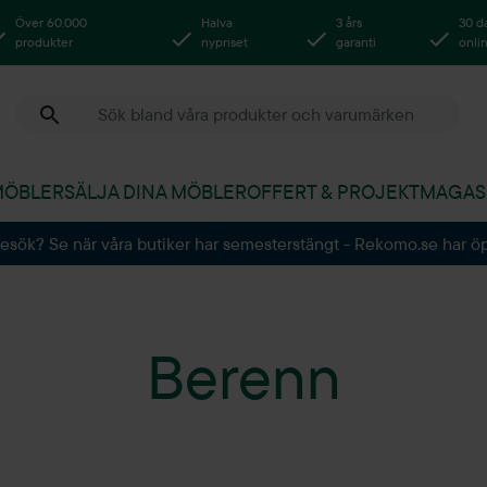
Över 60.000
Halva
3 års
30 d
produkter
nypriset
garanti
onli
MÖBLER
SÄLJA DINA MÖBLER
OFFERT & PROJEKT
MAGAS
besök? Se när våra butiker har semesterstängt - Rekomo.se har ö
Berenn