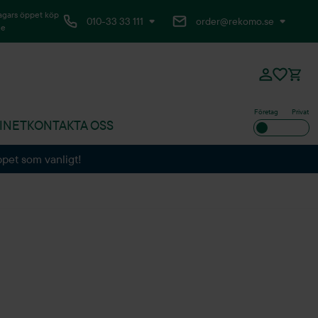
agars öppet köp
010-33 33 111
order@rekomo.se
ne
Företag
Privat
INET
KONTAKTA OSS
ppet som vanligt!