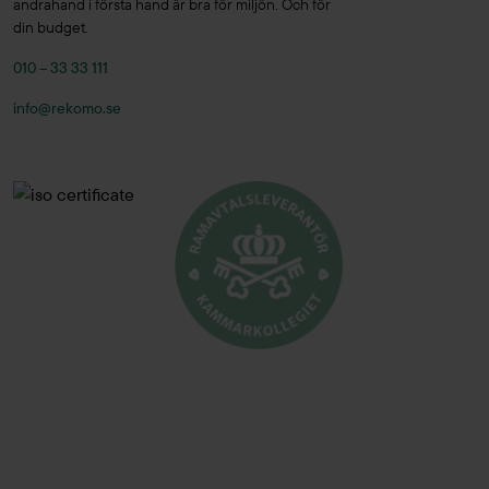
andrahand i första hand är bra för miljön. Och för
Fagerhult
(3)
din budget.
Ferm Living
(1)
010 – 33 33 111
Fermob
(1)
info@rekomo.se
FG
(1)
Flokk
(2)
Flos
(6)
Fogia
(2)
Fora Form
(4)
Forming Function
(21)
Forming Function
(4)
Foscarini
(2)
Four Design
(16)
Framery
(3)
Frapett
(1)