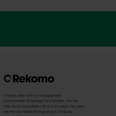
Direktlaminat
(6)
Drabert
(3)
Dvelas
(1)
Dynamobel
(1)
Edsbyn
(95)
EFG
(46)
EGE
(7)
EKV
(20)
Eleanor Lighting
(1)
ELJ
(11)
Emmegi
(1)
Enea
(4)
Vi köper, säljer och hyr ut begagnade
kontorsmöbler till företag i hela Norden. Hos oss
Erik Jörgensen
(1)
hittar du kontorsmöbler från bl.a. Kinnarps, Hay, Ikea
Essem Design
(11)
och Herman Miller till ett grönt pris. Att tänka