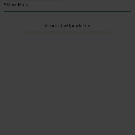
Aktiva filter:
Visar
0
-
0
av
0
produkter