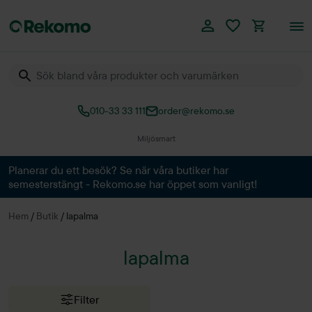
010-33 33 111
order@rekomo.se
Miljösmart
Planerar du ett besök? Se när våra butiker har
semesterstängt - Rekomo.se har öppet som vanligt!
Hem
/
Butik
/
lapalma
lapalma
Filter