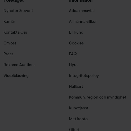
Företaget
Information
Nyheter & event
Adda ramavtal
Karriär
Allmänna villkor
Kontakta Oss
Bli kund
Om oss
Cookies
Press
FAQ
Rekomo Auctions
Hyra
Visselblåsning
Integritetspolicy
Hållbart
Kommun, region och myndighet
Kundtjänst
Mitt konto
Offert