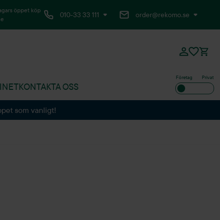
agars öppet köp
010-33 33 111
order@rekomo.se
ne
Företag
Privat
INET
KONTAKTA OSS
ppet som vanligt!