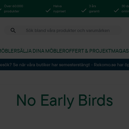
Över 60.000
Halva
3 års
30 d
produkter
nypriset
garanti
onli
MÖBLER
SÄLJA DINA MÖBLER
OFFERT & PROJEKT
MAGAS
besök? Se när våra butiker har semesterstängt - Rekomo.se har ö
No Early Birds