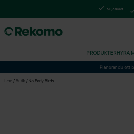
Miljösmart
PRODUKTER
HYRA 
Planerar du ett 
Hem
/
Butik
/
No Early Birds