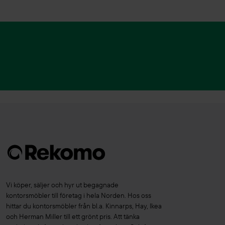
Drabert
(3)
Dvelas
(1)
Dynamobel
(1)
Edsbyn
(94)
EFG
(46)
EGE
(7)
EKV
(21)
Eleanor Lighting
(1)
ELJ
(11)
Emmegi
(1)
Enea
(4)
Erik Jörgensen
(1)
Vi köper, säljer och hyr ut begagnade
kontorsmöbler till företag i hela Norden. Hos oss
Essem Design
(11)
hittar du kontorsmöbler från bl.a. Kinnarps, Hay, Ikea
Fagerhult
(3)
och Herman Miller till ett grönt pris. Att tänka