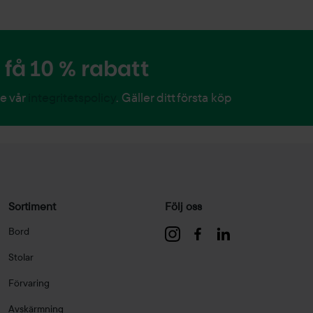
få 10 % rabatt
Se vår
integritetspolicy
. Gäller ditt första köp
Sortiment
Följ oss
Bord
Stolar
Förvaring
Avskärmning