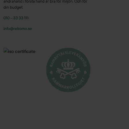
andrahand i första hand är bra för miljön. Och för
Ferm Living
(1)
din budget.
Fermob
(1)
010 – 33 33 111
FG
(1)
info@rekomo.se
Flokk
(2)
Flos
(6)
Fogia
(2)
Fora Form
(4)
Forming Function
(21)
Forming Function
(4)
Foscarini
(2)
Four Design
(16)
Framery
(3)
Frapett
(1)
Fredericia
(3)