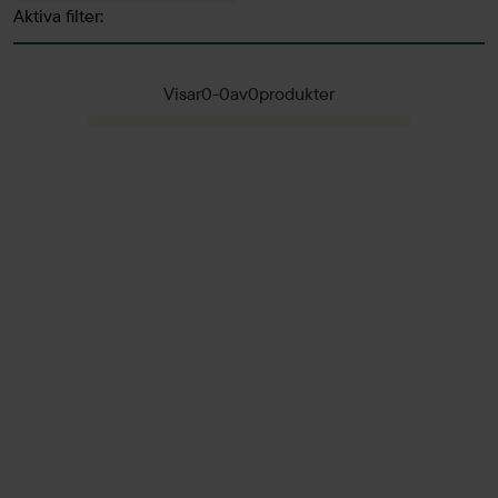
Aktiva filter:
Visar
0
-
0
av
0
produkter