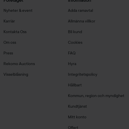
Företaget
Information
Nyheter & event
Adda ramavtal
Karriär
Allmänna villkor
Kontakta Oss
Bli kund
Om oss
Cookies
Press
FAQ
Rekomo Auctions
Hyra
Visselblåsning
Integritetspolicy
Hållbart
Kommun, region och myndighet
Kundtjänst
Mitt konto
Offert