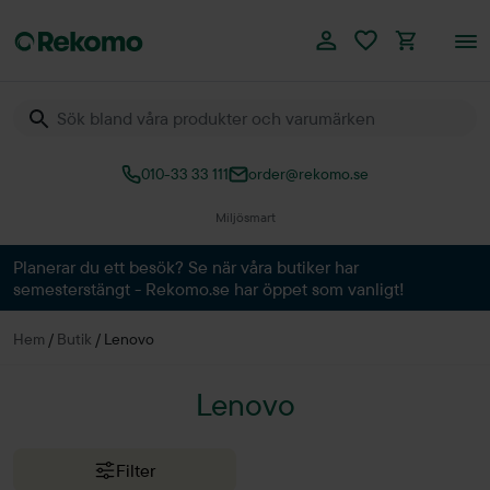
010-33 33 111
order@rekomo.se
Miljösmart
Planerar du ett besök? Se när våra butiker har
semesterstängt - Rekomo.se har öppet som vanligt!
Hem
/
Butik
/
Lenovo
Lenovo
Filter